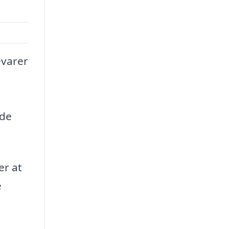
evarer
ede
er at
e