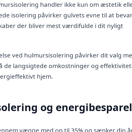
lmursisolering handler ikke kun om æstetik ell
de isolering påvirker gulvets evne til at beva
ber der bliver mest værdifulde i dit nyligt
lse ved hulmursisolering påvirker dit valg m
å de langsigtede omkostninger og effektivitet
ergieffektivt hjem.
solering og energibespare
ennem vægge med op til 35% og sænker din år