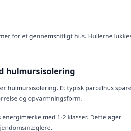
mer for et gennemsnitligt hus. Hullerne lukke
d hulmursisolering
r hulmursisolering. Et typisk parcelhus spar
størrelse og opvarmningsform.
s energimærke med 1-2 klasser. Dette øger
 ejendomsmæglere.