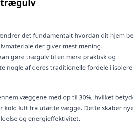
r trægulv
, ændrer det fundamentalt hvordan dit hjem b
gulvmateriale der giver mest mening.
an gøre trægulv til en mere praktisk og
e nogle af deres traditionelle fordele i isoler
nnem væggene med op til 30%, hvilket betyd
r kold luft fra utætte vægge. Dette skaber ny
delse og energieffektivitet.