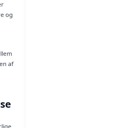
er
re og
ellem
en af
lse
lige