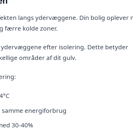
en
fekten langs ydervæggene. Din bolig oplever
 færre kolde zoner.
ydervæggene efter isolering. Dette betyder
llige områder af dit gulv.
ering:
4°C
d samme energiforbrug
med 30-40%