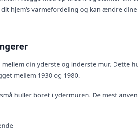
 dit hjem’s varmefordeling og kan ændre dine
ungerer
 mellem din yderste og inderste mur. Dette h
ygget mellem 1930 og 1980.
 små huller boret i ydermuren. De mest anve
sende