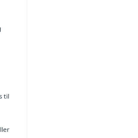
g
 til
ller