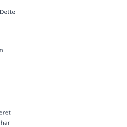
 Dette
en
eret
 har