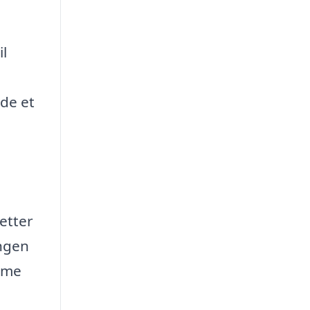
il
nde et
letter
ingen
amme