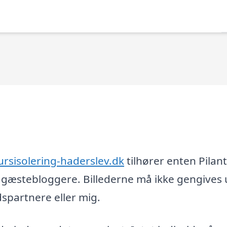
rsisolering-haderslev.dk
tilhører enten Pilan
og gæstebloggere. Billederne må ikke gengives
partnere eller mig.