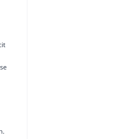
e
it
lse
n.