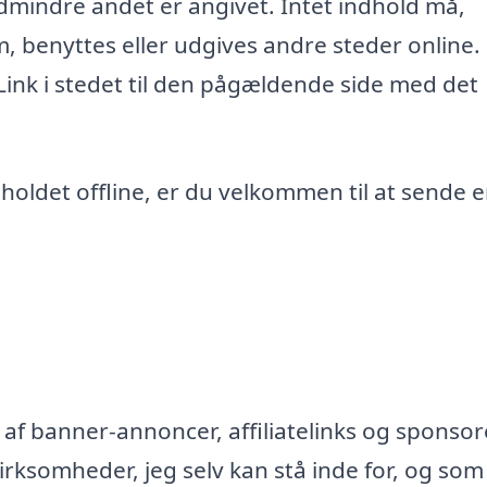
edmindre andet er angivet. Intet indhold må,
m, benyttes eller udgives andre steder online.
 Link i stedet til den pågældende side med det
ndholdet offline, er du velkommen til at sende 
af banner-annoncer, affiliatelinks og sponsor
rksomheder, jeg selv kan stå inde for, og som