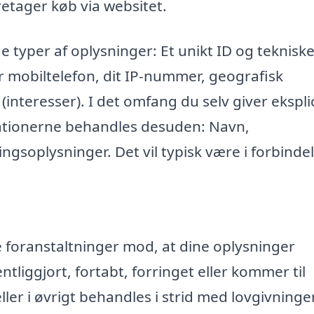
retager køb via websitet.
e typer af oplysninger: Et unikt ID og teknisk
r mobiltelefon, dit IP-nummer, geografisk
 (interesser). I det omfang du selv giver eksplic
mationerne behandles desuden: Navn,
ngsoplysninger. Det vil typisk være i forbinde
ke foranstaltninger mod, at dine oplysninger
entliggjort, fortabt, forringet eller kommer til
r i øvrigt behandles i strid med lovgivninge